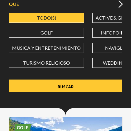
QUÉ
TODO(S)
ACTIVE & GREE
LATITUD
GOLF
INFOPOINT
LONGITUD
MÚSICA Y ENTRETENIMIENTO
NAVIGLI
TURISMO RELIGIOSO
WEDDING
Value in decimal degrees. Use dot (.) as decimal separator.
GOLF