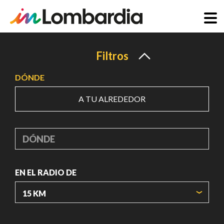
Pasar
al
Filtros
contenido
DÓNDE
principal
A TU ALREDEDOR
DÓNDE
EN EL RADIO DE
ORIGIN COORDINATES