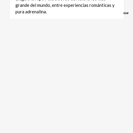
grande del mundo, entre experiencias románticas y
pura adrenalina.
NUESTROS SITIOS
ariaspa.it
Area operatori
SOCIAL
IN LOMBARDIA
Quiénes somos
Accionista único
Contactos
Privacidad y cookies