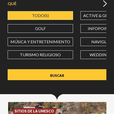
QUÉ
TODO(S)
ACTIVE & GREE
LATITUD
GOLF
INFOPOINT
LONGITUD
MÚSICA Y ENTRETENIMIENTO
NAVIGLI
TURISMO RELIGIOSO
WEDDING
Value in decimal degrees. Use dot (.) as decimal separator.
SITIOS DE LA UNESCO