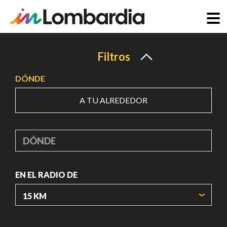
Pasar
al
Filtros
contenido
DÓNDE
principal
A TU ALREDEDOR
DÓNDE
EN EL RADIO DE
ORIGIN COORDINATES