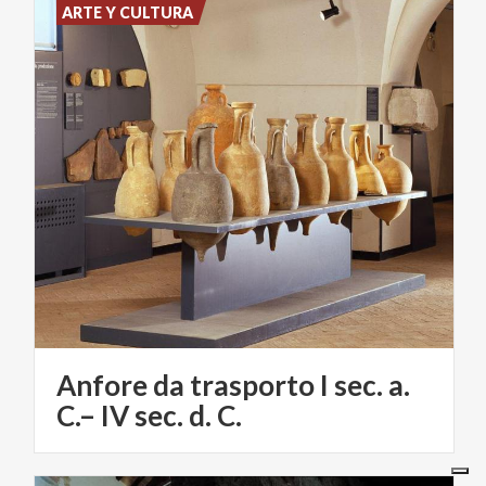
ARTE Y CULTURA
Anfore da trasporto I sec. a.
C.– IV sec. d. C.