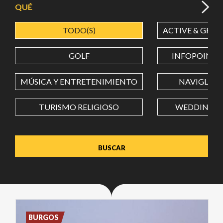
QUÉ
TODO(S)
ACTIVE & GREE
LATITUD
GOLF
INFOPOINT
LONGITUD
MÚSICA Y ENTRETENIMIENTO
NAVIGLI
TURISMO RELIGIOSO
WEDDING
Value in decimal degrees. Use dot (.) as decimal separator.
BURGOS