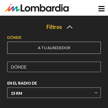
Pasar
al
Filtros
contenido
DÓNDE
principal
A TU ALREDEDOR
DÓNDE
EN EL RADIO DE
ORIGIN COORDINATES