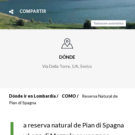
COMPARTIR
Traducción automática
DÓNDE
Via Della Torre, 1/A
,
Sorico
Dónde ir en Lombardía
COMO
Reserva Natural de
Sobrescribir
Pian di Spagna
enlaces
L
de
a reserva natural de Pian di Spagna