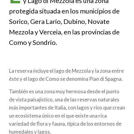
y Lago di Mezzola es una zona
ayuda
protegida situada en los municipios de
a
Sorico, Gera Lario, Dubino, Novate
la
Mezzola y Verceia, en las provincias de
navegación
Como y Sondrio.
La reserva incluye el lago de Mezzola y la zona entre
éste y el lago de Como se denomina Pian di Spagna.
También es una zona muy hermosa desde el punto
de vista paisajístico, una de las reservas naturales
más importantes de Italia, con lagos y ríos que crean
un ecosistema único en el que existe una rica
variedad de flora y fauna, típica de los entornos de
humedales y lagos.