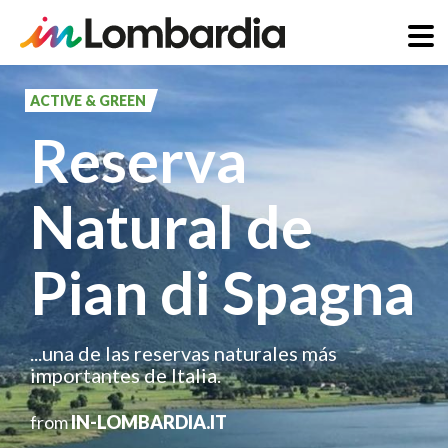
Pasar
al
ACTIVE & GREEN
contenido
Reserva
principal
Natural de
Pian di Spagna
...una de las reservas naturales más
importantes de Italia.
from
IN-LOMBARDIA.IT