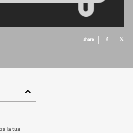
share
za la tua