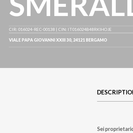
SMERAL
CIR: 016024-REC-00138 | CIN: IT016024B48RKIHOJE
VIALE PAPA GIOVANNI XXIII 30
,
24121
BERGAMO
DESCRIPTIO
Sei proprietari