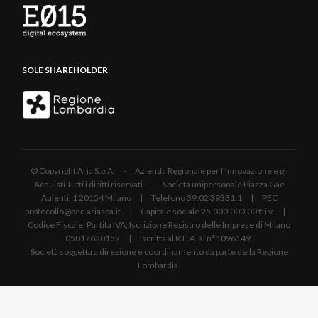
SOLE SHAREHOLDER
© Copyright Aria S.p.A. - Azienda Regionale per l'Innovazione e gli
Acquisti Tutti i diritti riservati - Società unipersonale Piazza Gae
Aulenti, 1 20154 Milano | Telefono 39.02 39331.1 | PEC
protocollo@pec.ariaspa.it | Capitale sociale 25.000.000,00 € i.v. |
Codice Fiscale, Partita IVA, Iscrizione Registro delle Imprese di Milano
05017630152 | Iscritta al R.E.A. al n°1096149.
Società soggetta a direzione e coordinamento da parte della Regione
Lombardia.