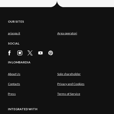
OUR SITES
ariaspa.it
Area operatori
SOCIAL
IN LOMBARDIA
About Us
Sole shareholder
Contacts
Privacy and Cookies
Press
Terms of Service
INTEGRATED WITH