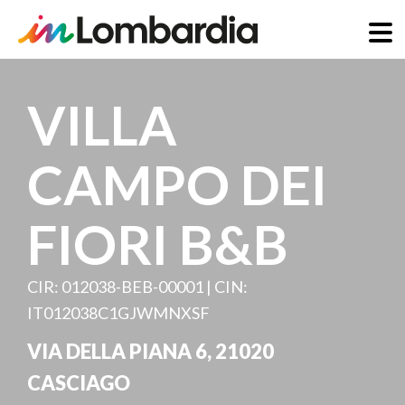
Skip
to
VILLA
main
content
CAMPO DEI
FIORI B&B
CIR: 012038-BEB-00001 | CIN:
IT012038C1GJWMNXSF
VIA DELLA PIANA 6
,
21020
CASCIAGO