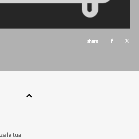
share
za la tua