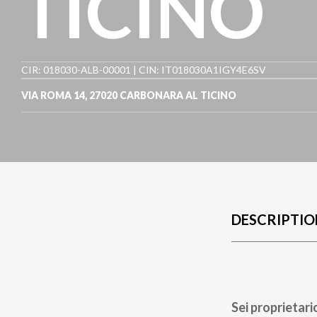
TICINO
CIR: 018030-ALB-00001 | CIN: IT018030A1IGY4E6SV
VIA ROMA 14
,
27020
CARBONARA AL TICINO
DESCRIPTIO
Sei proprietari