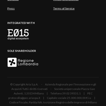
Press
Terms of Service
INTEGRATED WITH
SOLE SHAREHOLDER
© Copyright Aria S.p.A. - Azienda Regionale per l'Innovazione e gli
Acquisti Tutti i diritti riservati - Società unipersonale Piazza Gae
Aulenti, 1 20154 Milano | Telefono 39.02 39331.1 | PEC
protocollo@pec.ariaspa.it | Capitale sociale 25.000.000,00 € i.v. |
Codice Fiscale, Partita IVA, Iscrizione Registro delle Imprese di Milano