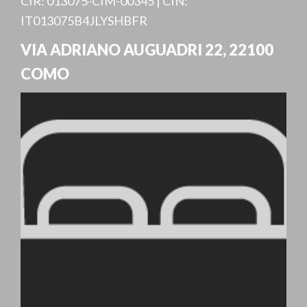
CIR: 013075-CIM-00345 | CIN:
IT013075B4JLYSHBFR
VIA ADRIANO AUGUADRI 22
,
22100
COMO