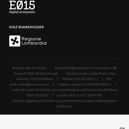
SOLE SHAREHOLDER
© Copyright Aria S.p.A. - Azienda Regionale per l'Innovazione e gli
Acquisti Tutti i diritti riservati - Società unipersonale Piazza Gae
Aulenti, 1 20154 Milano | Telefono 39.02 39331.1 | PEC
protocollo@pec.ariaspa.it | Capitale sociale 25.000.000,00 € i.v. |
Codice Fiscale, Partita IVA, Iscrizione Registro delle Imprese di Milano
05017630152 | Iscritta al R.E.A. al n°1096149.
Società soggetta a direzione e coordinamento da parte della Regione
Lombardia.