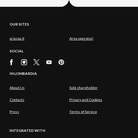
OUR SITES
ariaspa.it
Area operatori
SOCIAL
IN LOMBARDIA
About Us
Sole shareholder
Contacts
Privacy and Cookies
Press
Terms of Service
INTEGRATED WITH