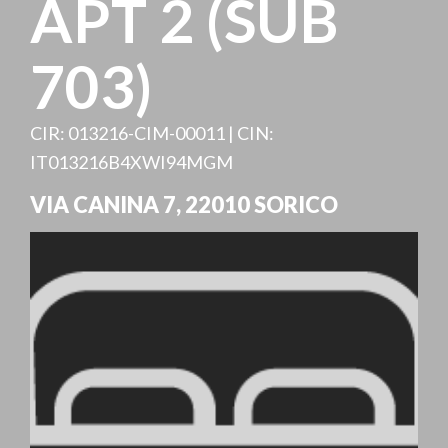
APT 2 (SUB
703)
CIR: 013216-CIM-00011 | CIN:
IT013216B4XWI94MGM
VIA CANINA 7
,
22010
SORICO