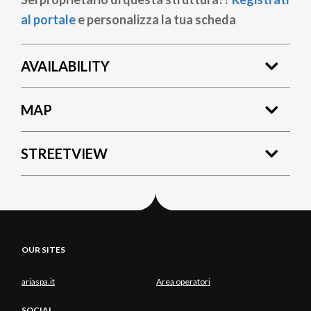
al portale
e personalizza la tua scheda
AVAILABILITY
MAP
STREETVIEW
OUR SITES
ariaspa.it
Area operatori
SOCIAL