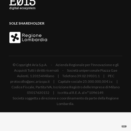
SOLE SHAREHOLDER
© Copyright Aria S.p.A. - Azienda Regionale per l'Innovazione e gli
Acquisti Tutti i diritti riservati - Società unipersonale Piazza Gae
Aulenti, 1 20154 Milano | Telefono 39.02 39331.1 | PEC
protocollo@pec.ariaspa.it | Capitale sociale 25.000.000,00 € i.v. |
Codice Fiscale, Partita IVA, Iscrizione Registro delle Imprese di Milano
05017630152 | Iscritta al R.E.A. al n°1096149.
Società soggetta a direzione e coordinamento da parte della Regione
Lombardia.