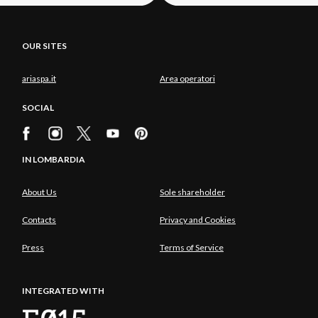
OUR SITES
ariaspa.it
Area operatori
SOCIAL
IN LOMBARDIA
About Us
Sole shareholder
Contacts
Privacy and Cookies
Press
Terms of Service
INTEGRATED WITH