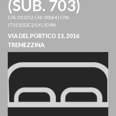
(SUB. 703)
CIR: 013252-LNI-00064 | CIN:
IT013252C2JLYL5O4N
VIA DEL PORTICO 13
,
2016
TREMEZZINA