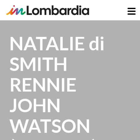
Skip
to
NATALIE di
main
content
SMITH
RENNIE
JOHN
WATSON