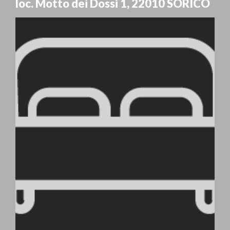
loc. Motto dei Dossi 1
,
22010
SORICO