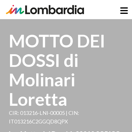
Skip
to
MOTTO DEI
main
content
DOSSI di
Molinari
Loretta
CIR: 013216-LNI-00005 | CIN:
IT013216C2GGQD8QPX