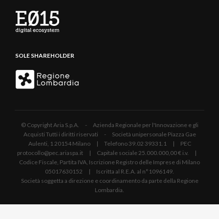
SOLE SHAREHOLDER
© Copyright Aria S.p.A. - Azienda Regionale per l'Innovazione e gli
Acquisti Tutti i diritti riservati - Società unipersonale Piazza Gae
Aulenti, 1 20154 Milano | Telefono 39.02 39331.1 | PEC
protocollo@pec.ariaspa.it | Capitale sociale 25.000.000,00 € i.v. |
Codice Fiscale, Partita IVA, Iscrizione Registro delle Imprese di Milano
05017630152 | Iscritta al R.E.A. al n°1096149.
Società soggetta a direzione e coordinamento da parte della Regione
Lombardia.