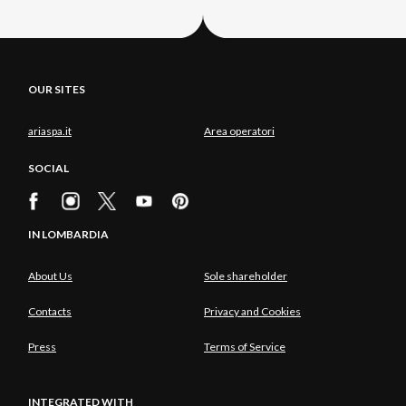
OUR SITES
ariaspa.it
Area operatori
SOCIAL
IN LOMBARDIA
About Us
Sole shareholder
Contacts
Privacy and Cookies
Press
Terms of Service
INTEGRATED WITH