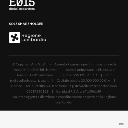
SOLE SHAREHOLDER
© Copyright Aria S.p.A. - Azienda Regionale per l'Innovazione e gli
Acquisti Tutti i diritti riservati - Società unipersonale Piazza Gae
Aulenti, 1 20154 Milano | Telefono 39.02 39331.1 | PEC
protocollo@pec.ariaspa.it | Capitale sociale 25.000.000,00 € i.v. |
Codice Fiscale, Partita IVA, Iscrizione Registro delle Imprese di Milano
05017630152 | Iscritta al R.E.A. al n°1096149.
Società soggetta a direzione e coordinamento da parte della Regione
Lombardia.