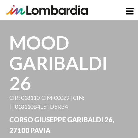
Skip
to
MOOD
main
content
GARIBALDI
26
CIR: 018110-CIM-00029 | CIN:
IT018110B4L5TD5RB4
CORSO GIUSEPPE GARIBALDI 26
,
27100
PAVIA