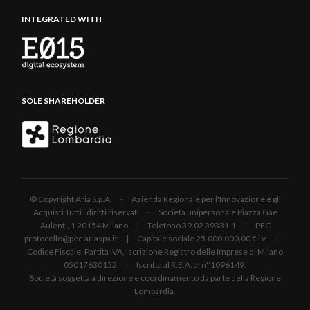
INTEGRATED WITH
SOLE SHAREHOLDER
© Copyright Aria S.p.A. - Azienda Regionale per l'Innovazione e gli
Acquisti Tutti i diritti riservati - Società unipersonale Piazza Gae
Aulenti, 1 20154 Milano | Telefono 39.02 39331.1 | PEC
protocollo@pec.ariaspa.it | Capitale sociale 25.000.000,00 € i.v. |
Codice Fiscale, Partita IVA, Iscrizione Registro delle Imprese di Milano
05017630152 | Iscritta al R.E.A. al n°1096149.
Società soggetta a direzione e coordinamento da parte della Regione
Lombardia.