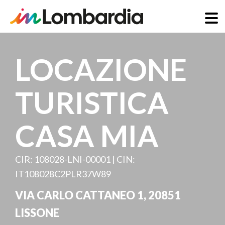
Skip
to
LOCAZIONE
main
content
TURISTICA
CASA MIA
CIR: 108028-LNI-00001 | CIN:
IT108028C2PLR37W89
VIA CARLO CATTANEO 1
,
20851
LISSONE