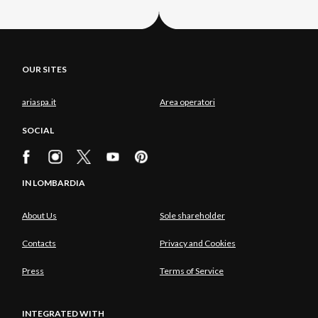
OUR SITES
ariaspa.it
Area operatori
SOCIAL
IN LOMBARDIA
About Us
Sole shareholder
Contacts
Privacy and Cookies
Press
Terms of Service
INTEGRATED WITH