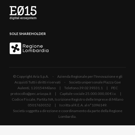
SOLE SHAREHOLDER
© Copyright Aria S.p.A. - Azienda Regionale per l'Innovazione e gli
Acquisti Tutti i diritti riservati - Società unipersonale Piazza Gae
Aulenti, 1 20154 Milano | Telefono 39.02 39331.1 | PEC
protocollo@pec.ariaspa.it | Capitale sociale 25.000.000,00 € i.v. |
Codice Fiscale, Partita IVA, Iscrizione Registro delle Imprese di Milano
05017630152 | Iscritta al R.E.A. al n°1096149.
Società soggetta a direzione e coordinamento da parte della Regione
Lombardia.