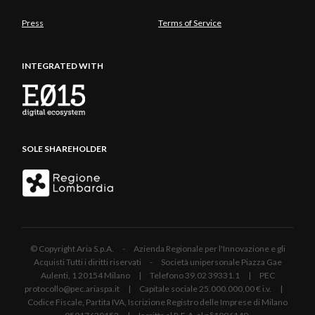
Press
Terms of Service
INTEGRATED WITH
SOLE SHAREHOLDER
© Copyright Aria S.p.A. - Azienda Regionale per l'Innovazione e gli
Acquisti Tutti i diritti riservati - Società unipersonale Piazza Gae
Aulenti, 1 20154 Milano | Telefono 39.02 39331.1 | PEC
protocollo@pec.ariaspa.it | Capitale sociale 25.000.000,00 € i.v. |
Codice Fiscale, Partita IVA, Iscrizione Registro delle Imprese di Milano