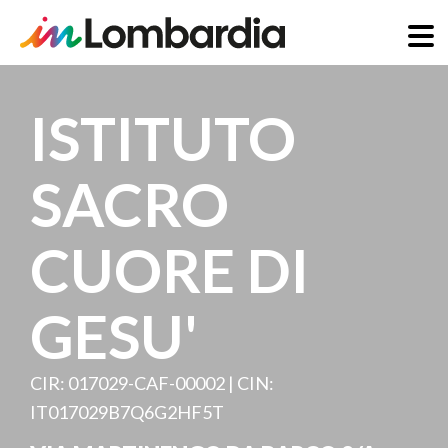
Skip
to
ISTITUTO
main
content
SACRO
CUORE DI
GESU'
CIR: 017029-CAF-00002 | CIN:
IT017029B7Q6G2HF5T