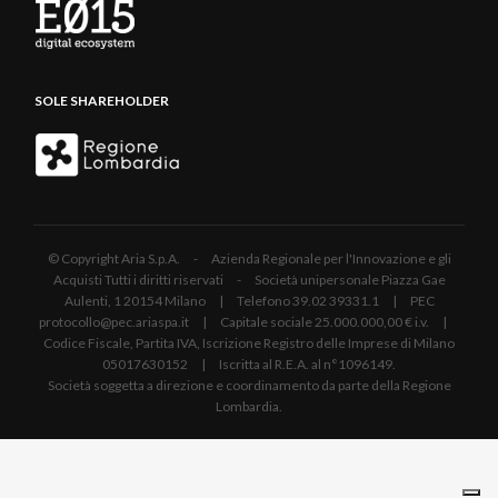
SOLE SHAREHOLDER
© Copyright Aria S.p.A. - Azienda Regionale per l'Innovazione e gli
Acquisti Tutti i diritti riservati - Società unipersonale Piazza Gae
Aulenti, 1 20154 Milano | Telefono 39.02 39331.1 | PEC
protocollo@pec.ariaspa.it | Capitale sociale 25.000.000,00 € i.v. |
Codice Fiscale, Partita IVA, Iscrizione Registro delle Imprese di Milano
05017630152 | Iscritta al R.E.A. al n°1096149.
Società soggetta a direzione e coordinamento da parte della Regione
Lombardia.