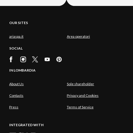
OUR SITES
ariaspa.it
Area operatori
SOCIAL
IN LOMBARDIA
About Us
Sole shareholder
Contacts
Privacy and Cookies
Press
Terms of Service
INTEGRATED WITH