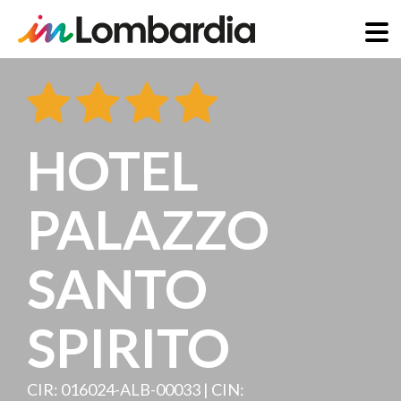
Skip
to
main
content
HOTEL
PALAZZO
SANTO
SPIRITO
CIR: 016024-ALB-00033 | CIN: