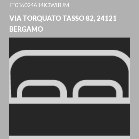
IT016024A14K3WIBJM
VIA TORQUATO TASSO 82
,
24121
BERGAMO