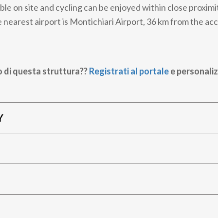
able on site and cycling can be enjoyed within close proxim
nearest airport is Montichiari Airport, 36 km from the a
o di questa struttura??
Registrati al portale
e personaliz
Y