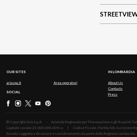
STREETVIE
OUR SITES
IN LOMBARDIA
ariaspa.it
Area operatori
About Us
Contacts
SOCIAL
Press
© Copyright Aria S.p.A. - Azienda Regionale per l'Innovazione e gli Acquisti
Capitale sociale 25.000.000,00 € i.v. | Codice Fiscale, Partita IVA, Iscrizione
Società soggetta a direzione e coordinamento da parte della Regione Lombardia.