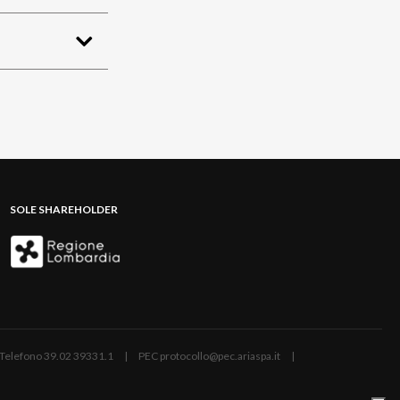
SOLE SHAREHOLDER
ano | Telefono 39.02 39331.1 | PEC protocollo@pec.ariaspa.it |