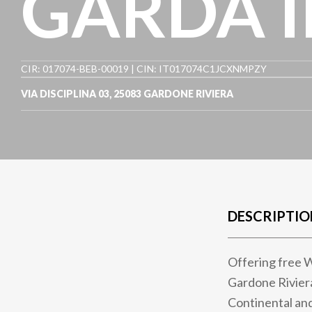
GARDA I
CIR: 017074-BEB-00019 | CIN: IT017074C1JCXNMPZY
VIA DISCIPLINA 03
,
25083
GARDONE RIVIERA
DESCRIPTIO
Offering free 
Gardone Riviera,
Continental and