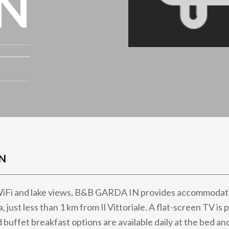
N
N
WiFi and lake views, B&B GARDA IN provides accommodati
 just less than 1 km from Il Vittoriale. A flat-screen TV is 
 buffet breakfast options are available daily at the bed an