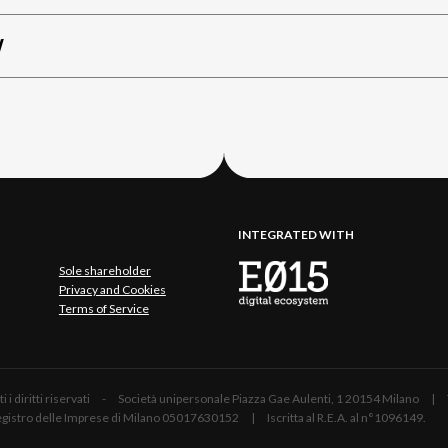
W
INTEGRATED WITH
Sole shareholder
Privacy and Cookies
Terms of Service
 Tutti i diritti riservati - Società unipersonale Piazza Gae Aulenti, 1 20154 Mil
 Registro delle Imprese di Milano 05017630152 | Iscritta al R.E.A. al n°1096149.