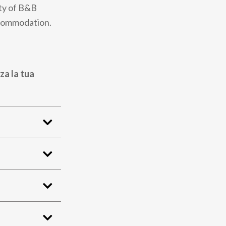
ity of B&B
ccommodation.
za la tua