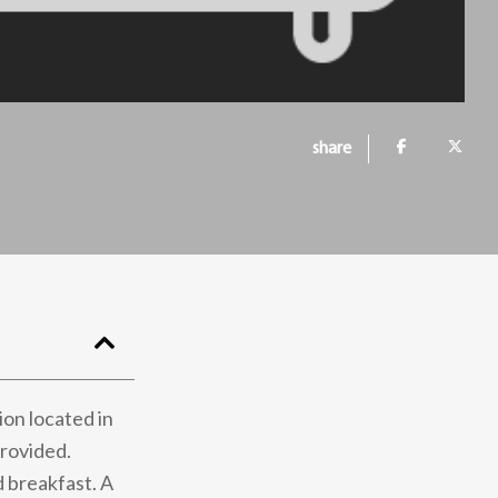
share
on located in
provided.
d breakfast. A