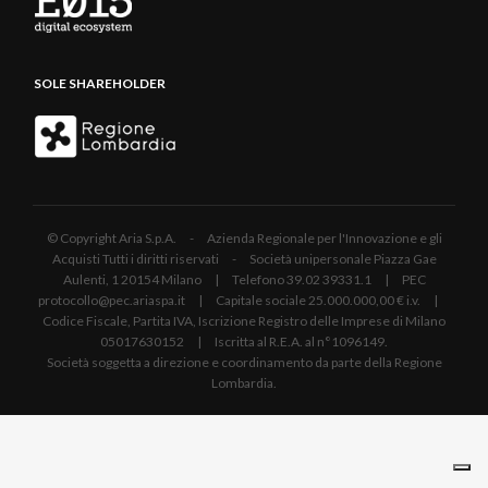
SOLE SHAREHOLDER
© Copyright Aria S.p.A. - Azienda Regionale per l'Innovazione e gli
Acquisti Tutti i diritti riservati - Società unipersonale Piazza Gae
Aulenti, 1 20154 Milano | Telefono 39.02 39331.1 | PEC
protocollo@pec.ariaspa.it | Capitale sociale 25.000.000,00 € i.v. |
Codice Fiscale, Partita IVA, Iscrizione Registro delle Imprese di Milano
05017630152 | Iscritta al R.E.A. al n°1096149.
Società soggetta a direzione e coordinamento da parte della Regione
Lombardia.