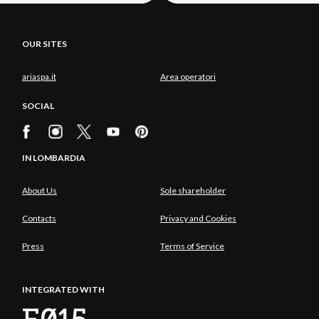
OUR SITES
ariaspa.it
Area operatori
SOCIAL
IN LOMBARDIA
About Us
Sole shareholder
Contacts
Privacy and Cookies
Press
Terms of Service
INTEGRATED WITH