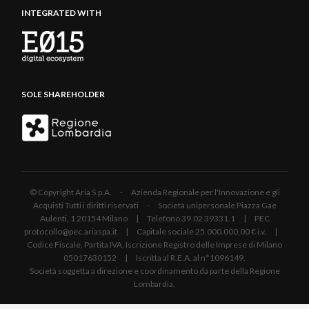
INTEGRATED WITH
SOLE SHAREHOLDER
© Copyright Aria S.p.A. - Azienda Regionale per l'Innovazione e gli
Acquisti Tutti i diritti riservati - Società unipersonale Piazza Gae
Aulenti, 1 20154 Milano | Telefono 39.02 39331.1 | PEC
protocollo@pec.ariaspa.it | Capitale sociale 25.000.000,00 € i.v. |
Codice Fiscale, Partita IVA, Iscrizione Registro delle Imprese di Milano
05017630152 | Iscritta al R.E.A. al n°1096149.
Società soggetta a direzione e coordinamento da parte della Regione
Lombardia.