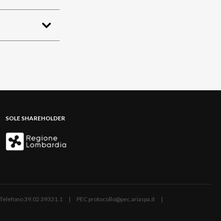
SOLE SHAREHOLDER
ano | Telefono 39.02 39331.1 | PEC protocollo@pec.ariaspa.it |