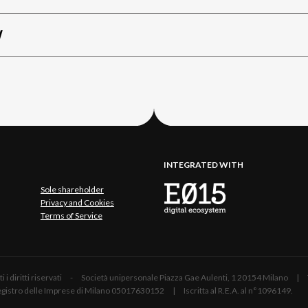
W
INTEGRATED WITH
Sole shareholder
Privacy and Cookies
Terms of Service
 Tutti i diritti riservati - Società unipersonale Piazza Gae Aulenti, 1 20154 Mil
 Registro delle Imprese di Milano 05017630152 | Iscritta al R.E.A. al n°1096149.