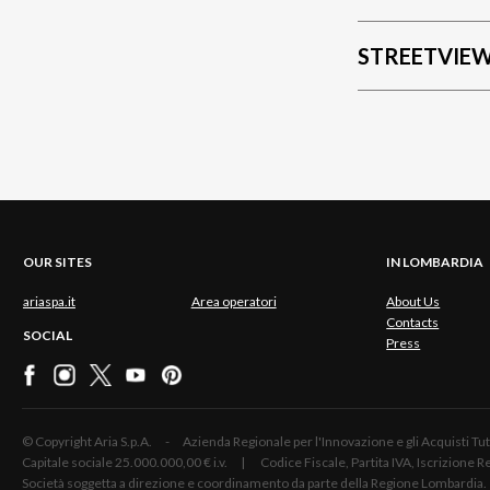
STREETVIE
OUR SITES
IN LOMBARDIA
ariaspa.it
Area operatori
About Us
Contacts
SOCIAL
Press
© Copyright Aria S.p.A. - Azienda Regionale per l'Innovazione e gli Acquisti
Capitale sociale 25.000.000,00 € i.v. | Codice Fiscale, Partita IVA, Iscrizione
Società soggetta a direzione e coordinamento da parte della Regione Lombardia.