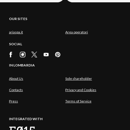
OUR SITES
ariaspa.it
Area operatori
SOCIAL
IN LOMBARDIA
About Us
Sole shareholder
Contacts
Privacy and Cookies
Press
Terms of Service
INTEGRATED WITH