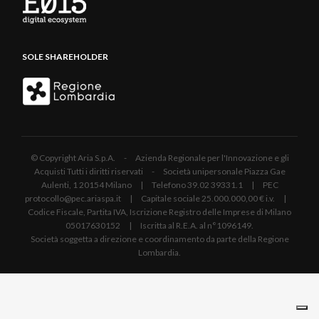
SOLE SHAREHOLDER
© Copyright Aria S.p.A. - Azienda Regionale per l'Innovazione e gli
Acquisti Tutti i diritti riservati - Società unipersonale Piazza Gae
Aulenti, 1 20154 Milano | Telefono 39.02 39331.1 | PEC
protocollo@pec.ariaspa.it | Capitale sociale 25.000.000,00 € i.v. |
Codice Fiscale, Partita IVA, Iscrizione Registro delle Imprese di Milano
05017630152 | Iscritta al R.E.A. al n°1096149.
Società soggetta a direzione e coordinamento da parte della Regione
Lombardia.