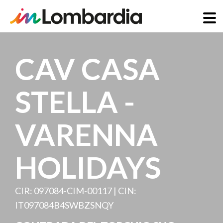
Skip
to
CAV CASA
main
content
STELLA -
VARENNA
HOLIDAYS
CIR: 097084-CIM-00117 | CIN:
IT097084B4SWBZSNQY