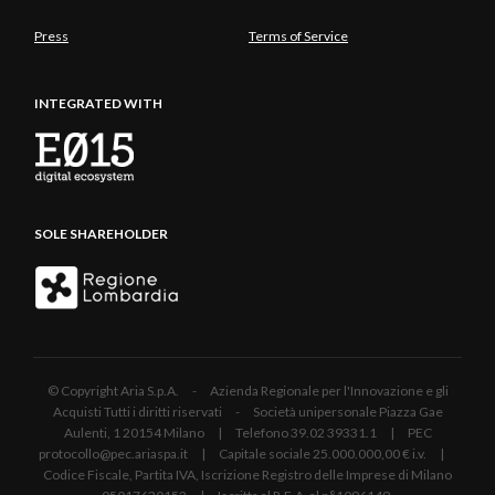
Press
Terms of Service
INTEGRATED WITH
SOLE SHAREHOLDER
© Copyright Aria S.p.A. - Azienda Regionale per l'Innovazione e gli
Acquisti Tutti i diritti riservati - Società unipersonale Piazza Gae
Aulenti, 1 20154 Milano | Telefono 39.02 39331.1 | PEC
protocollo@pec.ariaspa.it | Capitale sociale 25.000.000,00 € i.v. |
Codice Fiscale, Partita IVA, Iscrizione Registro delle Imprese di Milano