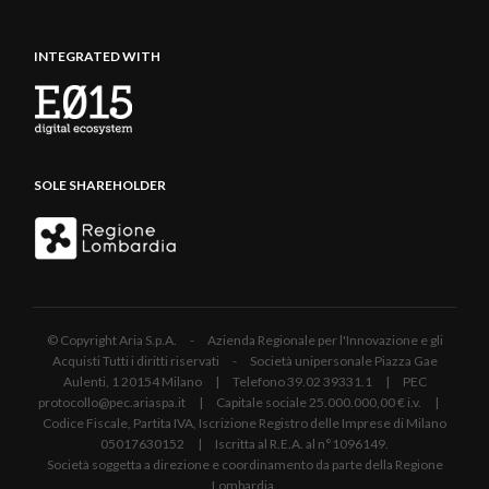
INTEGRATED WITH
SOLE SHAREHOLDER
© Copyright Aria S.p.A. - Azienda Regionale per l'Innovazione e gli
Acquisti Tutti i diritti riservati - Società unipersonale Piazza Gae
Aulenti, 1 20154 Milano | Telefono 39.02 39331.1 | PEC
protocollo@pec.ariaspa.it | Capitale sociale 25.000.000,00 € i.v. |
Codice Fiscale, Partita IVA, Iscrizione Registro delle Imprese di Milano
05017630152 | Iscritta al R.E.A. al n°1096149.
Società soggetta a direzione e coordinamento da parte della Regione
Lombardia.