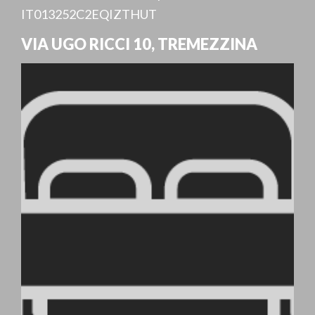
IT013252C2EQIZTHUT
VIA UGO RICCI 10
,
TREMEZZINA