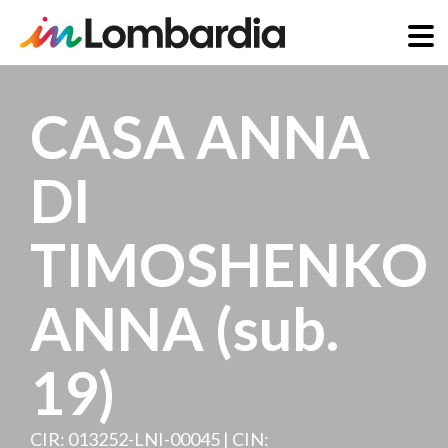
Skip
to
CASA ANNA
main
content
DI
TIMOSHENKO
ANNA (sub.
19)
CIR: 013252-LNI-00045 | CIN: