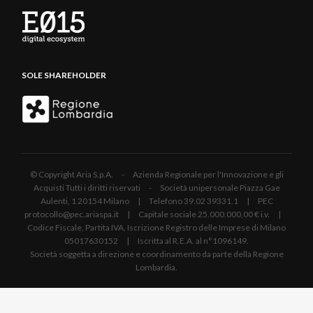
SOLE SHAREHOLDER
© Copyright Aria S.p.A. - Azienda Regionale per l'Innovazione e gli
Acquisti Tutti i diritti riservati - Società unipersonale Piazza Gae
Aulenti, 1 20154 Milano | Telefono 39.02 39331.1 | PEC
protocollo@pec.ariaspa.it | Capitale sociale 25.000.000,00 € i.v. |
Codice Fiscale, Partita IVA, Iscrizione Registro delle Imprese di Milano
05017630152 | Iscritta al R.E.A. al n°1096149.
Società soggetta a direzione e coordinamento da parte della Regione
Lombardia.