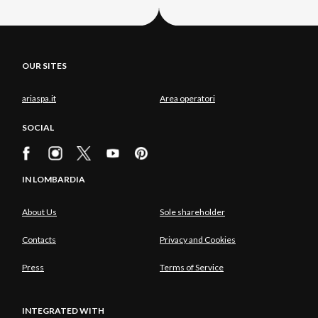
OUR SITES
ariaspa.it
Area operatori
SOCIAL
IN LOMBARDIA
About Us
Sole shareholder
Contacts
Privacy and Cookies
Press
Terms of Service
INTEGRATED WITH