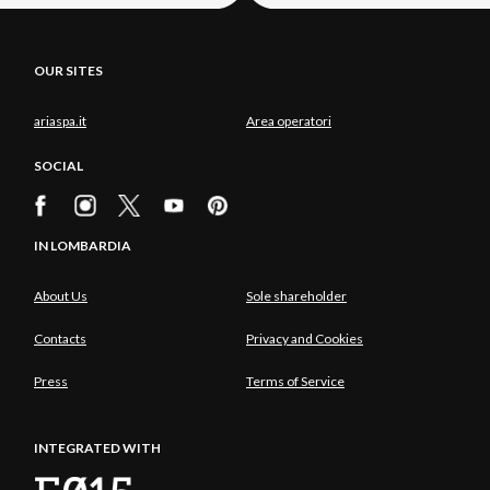
OUR SITES
ariaspa.it
Area operatori
SOCIAL
IN LOMBARDIA
About Us
Sole shareholder
Contacts
Privacy and Cookies
Press
Terms of Service
INTEGRATED WITH