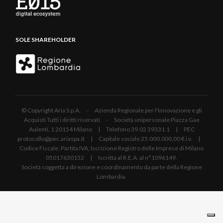
SOLE SHAREHOLDER
© Copyright Aria S.p.A. - Azienda Regionale per l'Innovazione e gli
Acquisti Tutti i diritti riservati - Società unipersonale Piazza Gae
Aulenti, 1 20154 Milano | Telefono 39.02 39331.1 | PEC
protocollo@pec.ariaspa.it | Capitale sociale 25.000.000,00 € i.v. |
Codice Fiscale, Partita IVA, Iscrizione Registro delle Imprese di Milano
05017630152 | Iscritta al R.E.A. al n°1096149.
Società soggetta a direzione e coordinamento da parte della Regione
Lombardia.