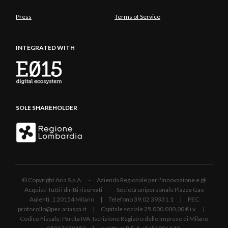
Press
Terms of Service
INTEGRATED WITH
SOLE SHAREHOLDER
© Copyright Aria S.p.A. - Azienda Regionale per l'Innovazione e gli
Acquisti Tutti i diritti riservati - Società unipersonale Piazza Gae
Aulenti, 1 20154 Milano | Telefono 39.02 39331.1 | PEC
protocollo@pec.ariaspa.it | Capitale sociale 25.000.000,00 € i.v. |
Codice Fiscale, Partita IVA, Iscrizione Registro delle Imprese di Milano