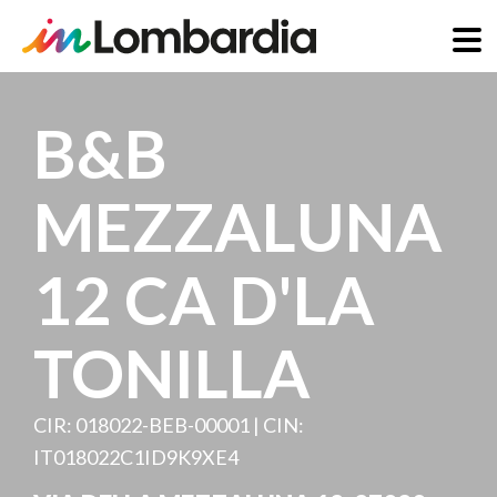
Skip
to
B&B
main
content
MEZZALUNA
12 CA D'LA
TONILLA
CIR: 018022-BEB-00001 | CIN:
IT018022C1ID9K9XE4