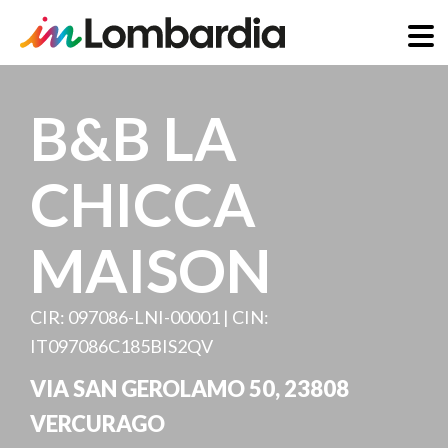
Skip
to
B&B LA
main
content
CHICCA
MAISON
CIR: 097086-LNI-00001 | CIN:
IT097086C185BIS2QV
VIA SAN GEROLAMO 50
,
23808
VERCURAGO