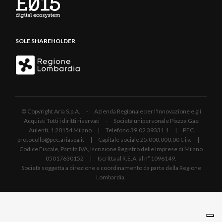
SOLE SHAREHOLDER
© Copyright Aria S.p.A. - Azienda Regionale per l'Innovazione e gli
Acquisti Tutti i diritti riservati - Società unipersonale Piazza Gae
Aulenti, 1 20154 Milano | Telefono 39.02 39331.1 | PEC
protocollo@pec.ariaspa.it | Capitale sociale 25.000.000,00 € i.v. |
Codice Fiscale, Partita IVA, Iscrizione Registro delle Imprese di Milano
05017630152 | Iscritta al R.E.A. al n°1096149.
Società soggetta a direzione e coordinamento da parte della Regione
Lombardia.