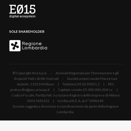
SOLE SHAREHOLDER
© Copyright Aria S.p.A. - Azienda Regionale per l'Innovazione e gli
Acquisti Tutti i diritti riservati - Società unipersonale Piazza Gae
Aulenti, 1 20154 Milano | Telefono 39.02 39331.1 | PEC
protocollo@pec.ariaspa.it | Capitale sociale 25.000.000,00 € i.v. |
Codice Fiscale, Partita IVA, Iscrizione Registro delle Imprese di Milano
05017630152 | Iscritta al R.E.A. al n°1096149.
Società soggetta a direzione e coordinamento da parte della Regione
Lombardia.