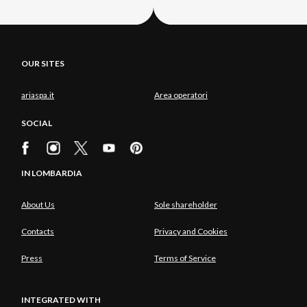
OUR SITES
ariaspa.it
Area operatori
SOCIAL
IN LOMBARDIA
About Us
Sole shareholder
Contacts
Privacy and Cookies
Press
Terms of Service
INTEGRATED WITH