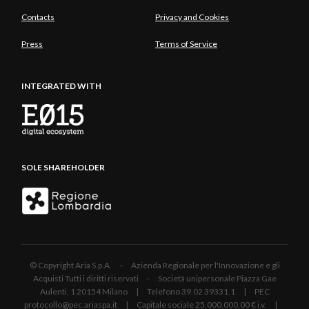
Contacts
Privacy and Cookies
Press
Terms of Service
INTEGRATED WITH
SOLE SHAREHOLDER
© Copyright Aria S.p.A. - Azienda Regionale per l'Innovazione e gli
Acquisti Tutti i diritti riservati - Società unipersonale Piazza Gae
Aulenti, 1 20154 Milano | Telefono 39.02 39331.1 | PEC
protocollo@pec.ariaspa.it | Capitale sociale 25.000.000,00 € i.v. |