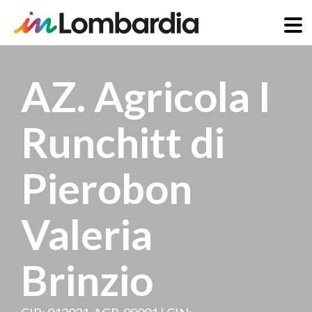
Skip
to
AZ. Agricola I
main
content
Runchitt di
Pierobon
Valeria
Brinzio