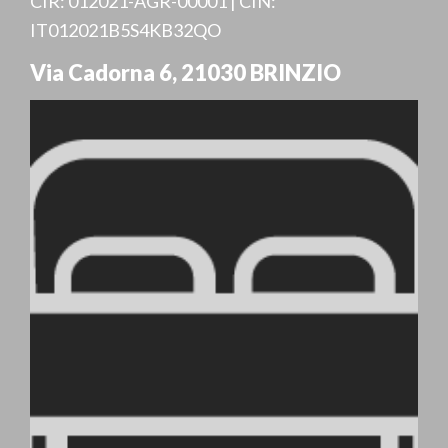
CIR: 012021-AGR-00001 | CIN:
IT012021B5S4KB32QO
Via Cadorna 6
,
21030
BRINZIO