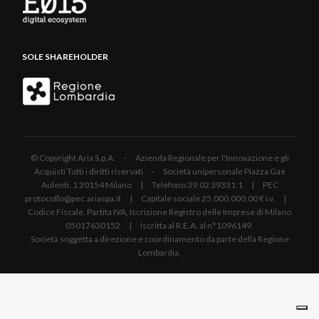
SOLE SHAREHOLDER
© Copyright Aria S.p.A. - Azienda Regionale per l'Innovazione e gli
Acquisti Tutti i diritti riservati - Società unipersonale Piazza Gae
Aulenti, 1 20154 Milano | Telefono 39.02 39331.1 | PEC
protocollo@pec.ariaspa.it | Capitale sociale 25.000.000,00 € i.v. |
Codice Fiscale, Partita IVA, Iscrizione Registro delle Imprese di Milano
05017630152 | Iscritta al R.E.A. al n°1096149.
Società soggetta a direzione e coordinamento da parte della Regione
Lombardia.