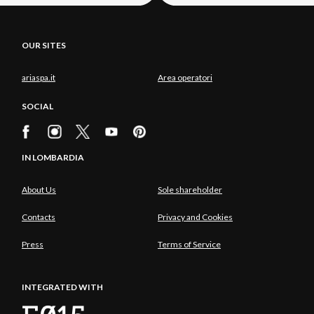
OUR SITES
ariaspa.it
Area operatori
SOCIAL
IN LOMBARDIA
About Us
Sole shareholder
Contacts
Privacy and Cookies
Press
Terms of Service
INTEGRATED WITH