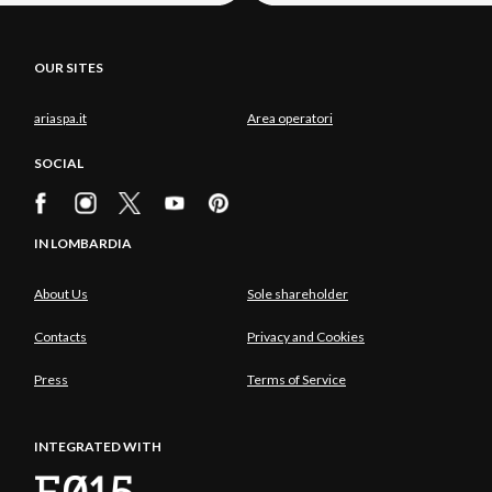
OUR SITES
ariaspa.it
Area operatori
SOCIAL
IN LOMBARDIA
About Us
Sole shareholder
Contacts
Privacy and Cookies
Press
Terms of Service
INTEGRATED WITH