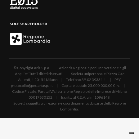
SOLE SHAREHOLDER
© Copyright Aria S.p.A. - Azienda Regionale per l'Innovazione e gli
Acquisti Tutti i diritti riservati - Società unipersonale Piazza Gae
Aulenti, 1 20154 Milano | Telefono 39.02 39331.1 | PEC
protocollo@pec.ariaspa.it | Capitale sociale 25.000.000,00 € i.v. |
Codice Fiscale, Partita IVA, Iscrizione Registro delle Imprese di Milano
05017630152 | Iscritta al R.E.A. al n°1096149.
Società soggetta a direzione e coordinamento da parte della Regione
Lombardia.