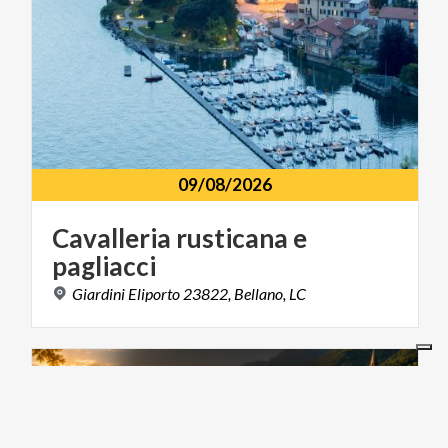
09/08/2026
Cavalleria
rusticana
e
pagliacci
Giardini
Eliporto
23822,
Bellano,
LC
MUSIC AND SHOW