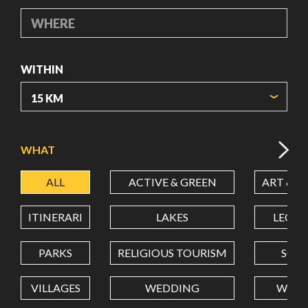
WHERE
WITHIN
ORIGIN COORDINATES
WHAT
ALL
ACTIVE & GREEN
ART & C
LATITUDE
ITINERARI
LAKES
LEON
LONGITUDE
PARKS
RELIGIOUS TOURISM
SCH
VILLAGES
WEDDING
WELL
Value in decimal degrees. Use dot (.) as decimal separator.