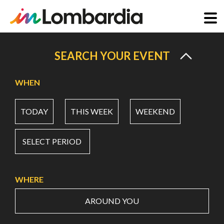
Skip
to
SEARCH YOUR EVENT
main
content
WHEN
TODAY
THIS WEEK
WEEKEND
SELECT PERIOD
WHERE
AROUND YOU