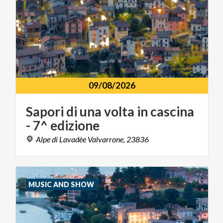
09/08/2026
Sapori
di
una
volta
in
cascina
-
7^
edizione
Alpe
di
Lavadèe
Valvarrone,
23836
MUSIC AND SHOW