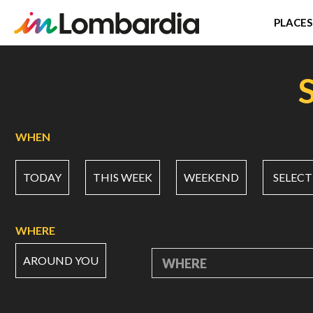
PLACES
Skip
to
main
content
WHEN
TODAY
THIS WEEK
WEEKEND
SELECT
WHERE
AROUND YOU
WHERE