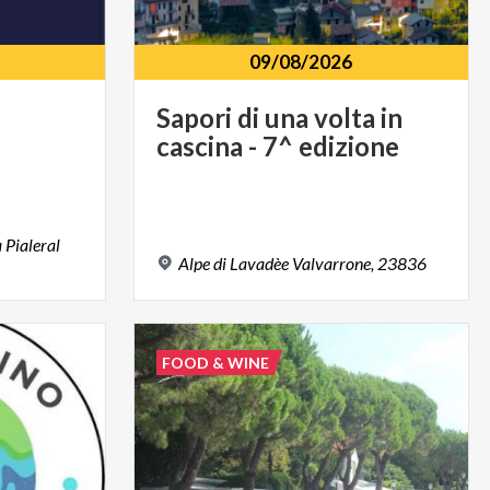
09/08/2026
Sapori
di
una
volta
in
cascina
-
7^
edizione
à Pialeral
Alpe
di
Lavadèe
Valvarrone,
23836
FOOD & WINE