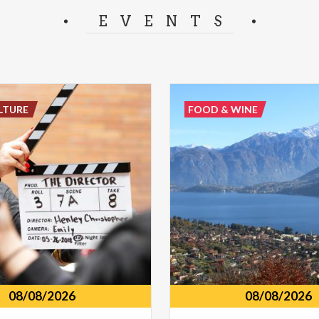
separator.
EVENTS
LTURE
FOOD & WINE
08/08/2026
08/08/2026