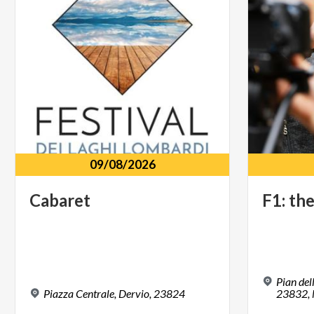
09/08/2026
Cabaret
F1:
th
Pian dell
Piazza
Centrale,
Dervio,
23824
23832, 