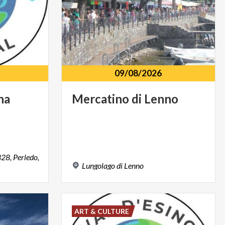
09/08/2026
na
Mercatino
di
Lenno
28, Perledo,
Lungolago
di
Lenno
ART & CULTURE