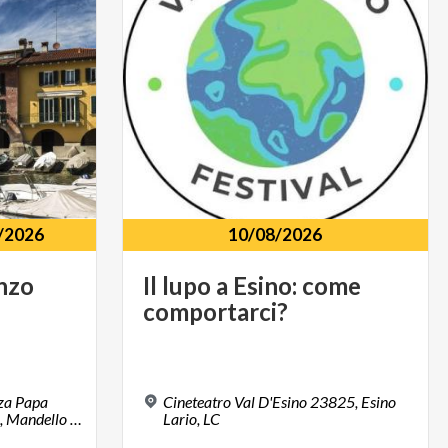
/2026
10/08/2026
nzo
Il
lupo
a
Esino:
come
comportarci?
zza Papa
Cineteatro Val D'Esino 23825, Esino
Giovanni XXIII,12, 23826, Mandello del Lario, LC
Lario, LC