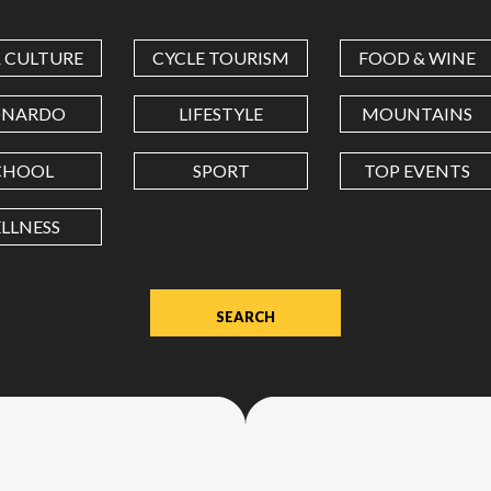
COORDINATES
& CULTURE
CYCLE TOURISM
FOOD & WINE
LATITUDE
ONARDO
LIFESTYLE
MOUNTAINS
CHOOL
SPORT
TOP EVENTS
LONGITUDE
LLNESS
Value
in
decimal
degrees.
Use
dot
(.)
as
decimal