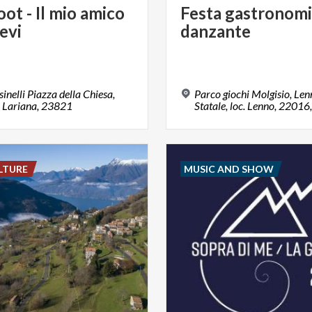
oot
-
Il
mio
amico
Festa
gastronom
evi
danzante
sinelli Piazza della Chiesa,
Parco giochi Molgisio, Len
 Lariana, 23821
LTURE
MUSIC AND SHOW