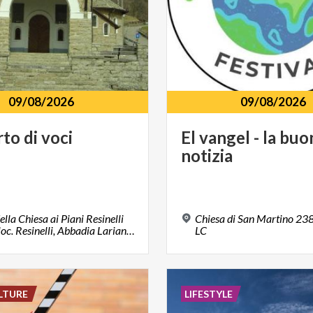
09/08/2026
09/08/2026
rto
di
voci
El
vangel
-
la
buo
notizia
ella Chiesa ai Piani Resinelli
Chiesa di San Martino 238
23821, loc. Resinelli, Abbadia Lariana, LC
LC
LTURE
LIFESTYLE