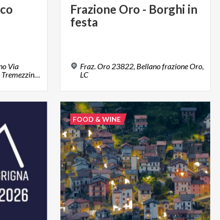
ico
Frazione
Oro
-
Borghi
in
festa
no Via
Fraz. Oro 23822, Bellano frazione Oro,
Statale, loc. Lenno, 22016, Tremezzina (CO)
LC
FOOD & WINE