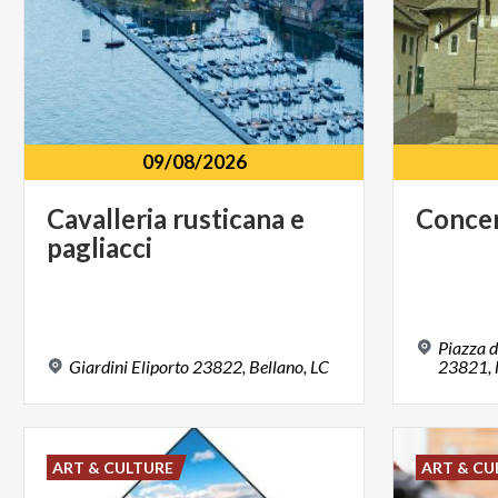
09/08/2026
Cavalleria
rusticana
e
Conce
pagliacci
Piazza d
Giardini
Eliporto
23822,
Bellano,
LC
ART & CULTURE
ART & CU