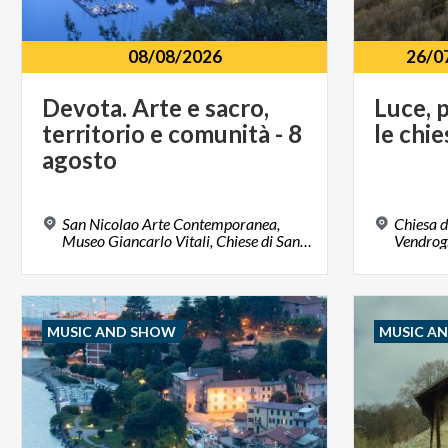
08/08/2026
26/0
Devota. Arte e sacro,
Luce,
p
territorio e comunità - 8
le
chie
agosto
San Nicolao Arte Contemporanea,
Chiesa d
Museo Giancarlo Vitali, Chiese di Santa Marta, dei Santi Nazaro e Celso, di San Rocco e di Sant’Andrea 23822, Bellano, LC
MUSIC AND SHOW
MUSIC A