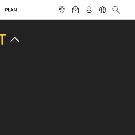
PLAN
INFOPOINT
NEWSLETTER
SIGN UP
LANGUAGE
SEARCH
T