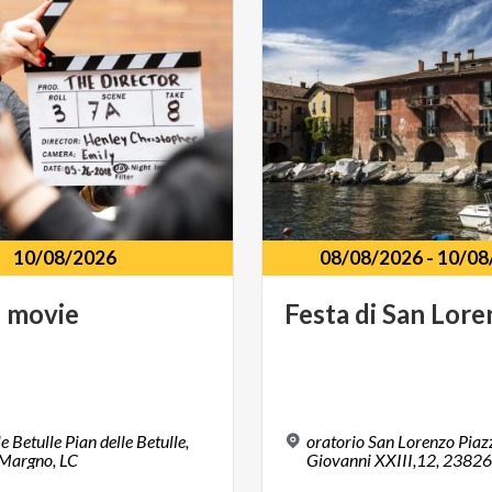
10/08/2026
08/08/2026
-
10/08
e
movie
Festa
di
San
Lore
e Betulle Pian delle Betulle,
oratorio San Lorenzo Pia
Margno, LC