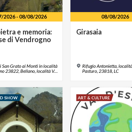
7/2026
-
08/08/2026
08/08/2026
ietra
e
memoria:
Girasaia
se
di
Vendrogno
i San Grato ai Monti in località
Rifugio Antonietta, localit
Vendrogno 23822, Bellano, località Vendrogno, LC
Pasturo, 23818, LC
ND SHOW
ART & CULTURE