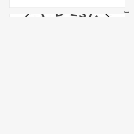
ART & CULTURE
11/08/2026
Prezzemolina
Teatro
dell'Asilo
23825,
Esino
Lario,
LC