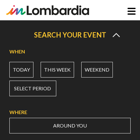
Skip
to
SEARCH YOUR EVENT
main
content
WHEN
TODAY
THIS WEEK
WEEKEND
SELECT PERIOD
WHERE
AROUND YOU