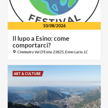
10/08/2026
Il
lupo
a
Esino:
come
comportarci?
Cineteatro
Val
D'Esino
23825,
Esino
Lario,
LC
ART & CULTURE