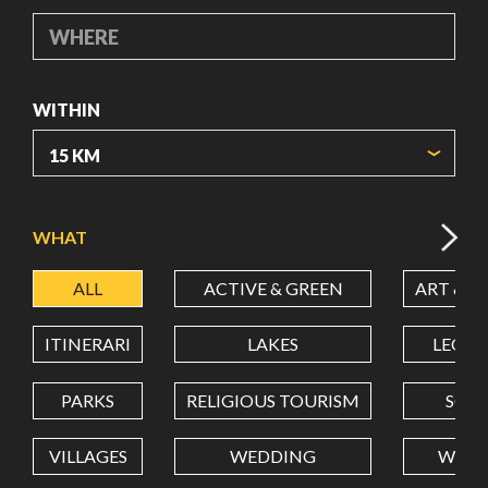
WHERE
WITHIN
ORIGIN COORDINATES
WHAT
ALL
ACTIVE & GREEN
ART & C
LATITUDE
ITINERARI
LAKES
LEON
LONGITUDE
PARKS
RELIGIOUS TOURISM
SCH
VILLAGES
WEDDING
WELL
Value in decimal degrees. Use dot (.) as decimal separator.