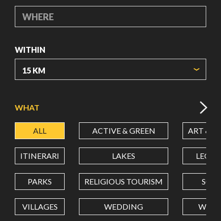
WHERE
WITHIN
ORIGIN COORDINATES
WHAT
ALL
ACTIVE & GREEN
ART & C
LATITUDE
ITINERARI
LAKES
LEON
LONGITUDE
PARKS
RELIGIOUS TOURISM
SCH
VILLAGES
WEDDING
WELL
Value in decimal degrees. Use dot (.) as decimal separator.