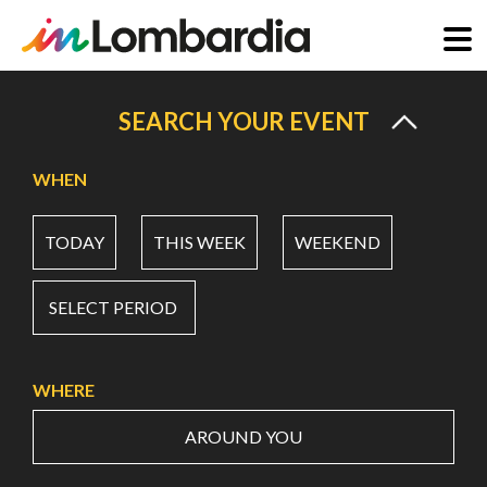
Skip
to
SEARCH YOUR EVENT
main
content
WHEN
TODAY
THIS WEEK
WEEKEND
SELECT PERIOD
WHERE
AROUND YOU