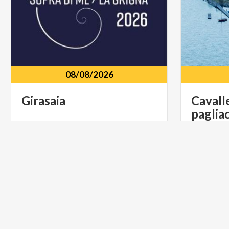
08/08/2026
Girasaia
Cavall
paglia
Rifugio Antonietta, località Pialeral
Pasturo, 23818, LC
Giardini
FOOD & WINE
FOOD & 