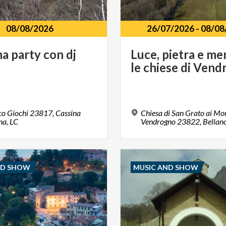
08/08/2026
26/07/2026
-
08/08
ma
party
con
dj
Luce,
pietra
e
mem
le
chiese
di
Vend
co Giochi 23817, Cassina
Chiesa di San Grato ai Mont
na, LC
ND SHOW
MUSIC AND SHOW