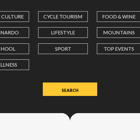
COORDINATES
& CULTURE
CYCLE TOURISM
FOOD & WINE
LATITUDE
ONARDO
LIFESTYLE
MOUNTAINS
CHOOL
SPORT
TOP EVENTS
LONGITUDE
LLNESS
Value
in
decimal
degrees.
Use
dot
(.)
as
decimal