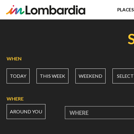
PLACES
Skip
to
main
content
WHEN
TODAY
THIS WEEK
WEEKEND
SELECT
WHERE
AROUND YOU
WHERE