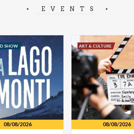
separator.
EVENTS
ND SHOW
ART & CULTURE
08/08/2026
08/08/2026