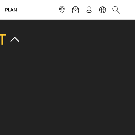
PLAN
INFOPOINT
NEWSLETTER
SIGN UP
LANGUAGE
SEARCH
T