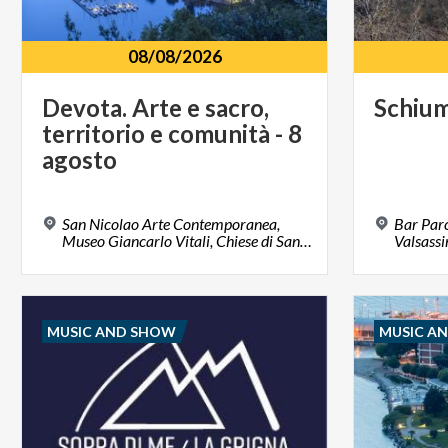
08/08/2026
Devota. Arte e sacro,
Schiu
territorio e comunità - 8
agosto
San Nicolao Arte Contemporanea,
Bar Par
Museo Giancarlo Vitali, Chiese di Santa Marta, dei Santi Nazaro e Celso, di San Rocco e di Sant’Andrea 23822, Bellano, LC
Valsassi
MUSIC AND SHOW
MUSIC A