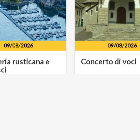
09/08/2026
09/08/2026
eria
rusticana
e
Concerto
di
voci
cci
Piazza della Chiesa ai Pian
Eliporto
23822,
Bellano,
LC
WINE
ACTIVE & GREEN