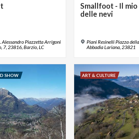
t
Smallfoot
-
Il
mio
delle
nevi
. Alessandro Piazzetta Arrigoni
Piani Resinelli Piazza dell
, 7, 23816, Barzio, LC
Abbadia Lariana, 23821
ND SHOW
ART & CULTURE