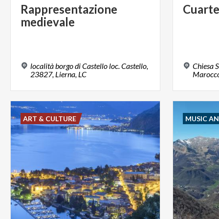
Rappresentazione
Cuarte
medievale
località borgo di Castello loc. Castello,
Chiesa S
23827, Lierna, LC
Marocco
ART & CULTURE
MUSIC A