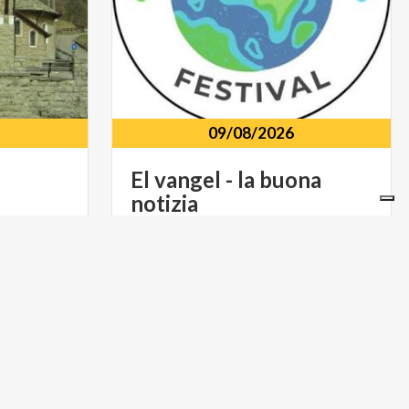
09/08/2026
El
vangel
-
la
buona
notizia
i Resinelli
Chiesa di San Martino 23828, Perledo,
23821, loc. Resinelli, Abbadia Lariana, LC
LC
FOOD & WINE