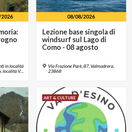
/2026
08/08/2026
oria:
Lezione base singola di
rogno
windsurf sul Lago di
Como - 08 agosto
i in località
Via Frazione Parè, 87, Valmadrera,
Vendrogno 23822, Bellano, località Vendrogno, LC
23868
ART & CULTURE