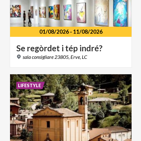
01/08/2026
-
11/08/2026
Se
regòrdet
i
tép
indré?
sala
consigliare
23805,
Erve,
LC
LIFESTYLE