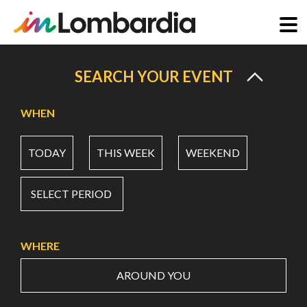
Skip
to
SEARCH YOUR EVENT
main
content
WHEN
TODAY
THIS WEEK
WEEKEND
SELECT PERIOD
WHERE
AROUND YOU