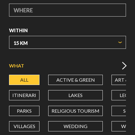
WHERE
WITHIN
ORIGIN COORDINATES
WHAT
ALL
ACTIVE & GREEN
ART & C
LATITUDE
ITINERARI
LAKES
LEON
LONGITUDE
PARKS
RELIGIOUS TOURISM
SCH
VILLAGES
WEDDING
WELL
Value in decimal degrees. Use dot (.) as decimal separator.