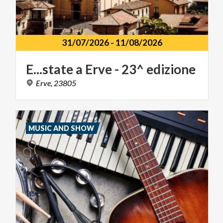
31/07/2026
-
11/08/2026
E...state
a
Erve
-
23^
edizione
Erve,
23805
MUSIC AND SHOW