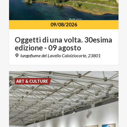
09/08/2026
Oggetti
di
una
volta.
30esima
edizione
-
09
agosto
lungofiume
del
Lavello
Calolziocorte,
23801
ART & CULTURE