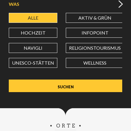
WAS
ALLE
AKTIV & GRÜN
BREITENGRAD
HOCHZEIT
INFOPOINT
LÄNGENGRAD
NAVIGLI
RELIGIONSTOURISMUS
UNESCO-STÄTTEN
WELLNESS
Wert in Dezimalgrad. Punkt (.) als Dezimalzeichen
verwenden.
ORTE