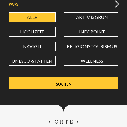
WAS
ALLE
AKTIV & GRÜN
BREITENGRAD
HOCHZEIT
INFOPOINT
LÄNGENGRAD
NAVIGLI
RELIGIONSTOURISMUS
UNESCO-STÄTTEN
WELLNESS
Wert in Dezimalgrad. Punkt (.) als Dezimalzeichen
verwenden.
ORTE