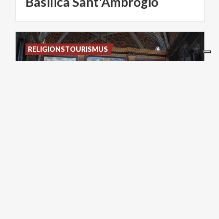
Basilica
Sant'Ambrogio
RELIGIONSTOURISMUS
Kirche
von
san
maurizio