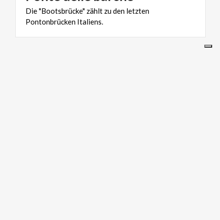
Die
"Bootsbrücke"
zählt
zu
den
letzten
Pontonbrücken
Italiens.
UNSERE WEBSITES
ariaspa.it
Area operatori
SOCIAL
IN LOMBARDIA
Über uns
Alleingesellschafter
Kontakte
Privatsphäre und cookies