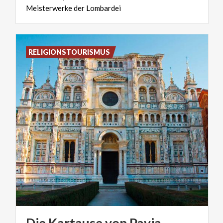
Meisterwerke
der
Lombardei
RELIGIONSTOURISMUS
Die
Kartause
von
Pavia