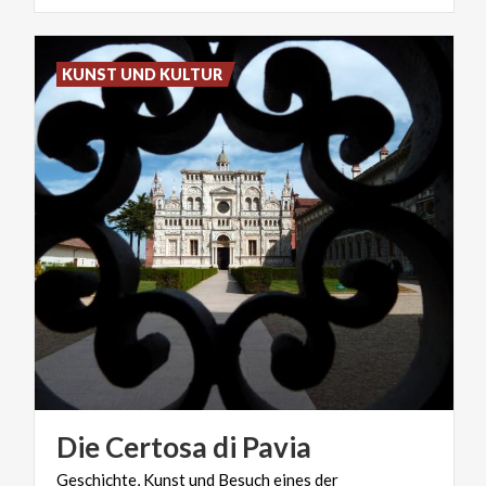
KUNST UND KULTUR
Die
Certosa
di
Pavia
Geschichte,
Kunst
und
Besuch
eines
der