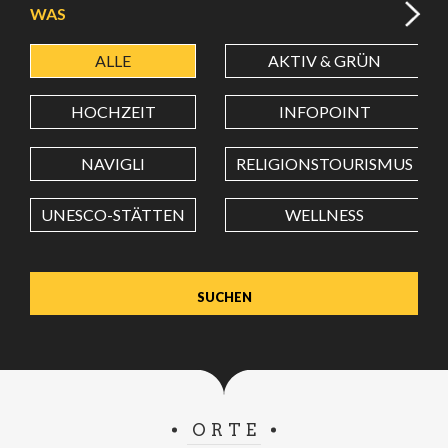
WAS
ALLE
AKTIV & GRÜN
BREITENGRAD
HOCHZEIT
INFOPOINT
LÄNGENGRAD
NAVIGLI
RELIGIONSTOURISMUS
UNESCO-STÄTTEN
WELLNESS
Wert in Dezimalgrad. Punkt (.) als Dezimalzeichen
verwenden.
ORTE