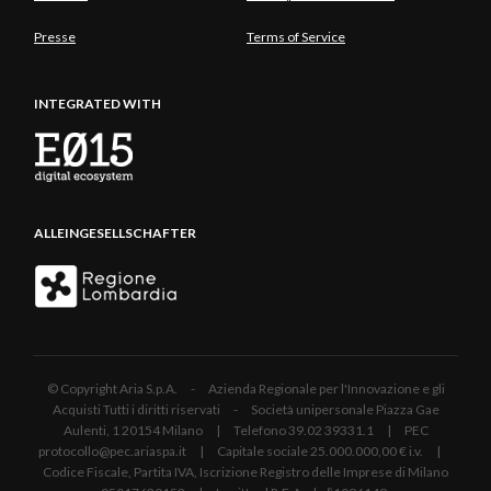
Presse
Terms of Service
INTEGRATED WITH
ALLEINGESELLSCHAFTER
© Copyright Aria S.p.A. - Azienda Regionale per l'Innovazione e gli
Acquisti Tutti i diritti riservati - Società unipersonale Piazza Gae
Aulenti, 1 20154 Milano | Telefono 39.02 39331.1 | PEC
protocollo@pec.ariaspa.it | Capitale sociale 25.000.000,00 € i.v. |
Codice Fiscale, Partita IVA, Iscrizione Registro delle Imprese di Milano