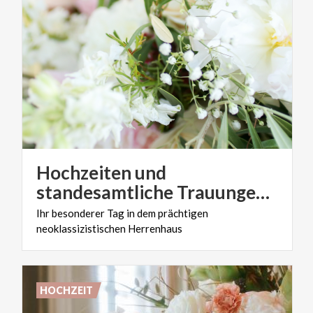
Hochzeiten und
standesamtliche Trauungen in der Königlichen Villa von Monza
Ihr
besonderer
Tag
in
dem
prächtigen
neoklassizistischen
Herrenhaus
HOCHZEIT