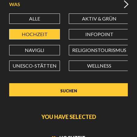
WAS
ALLE
AKTIV & GRÜN
BREITENGRAD
HOCHZEIT
INFOPOINT
LÄNGENGRAD
NAVIGLI
RELIGIONSTOURISMUS
UNESCO-STÄTTEN
WELLNESS
Wert in Dezimalgrad. Punkt (.) als Dezimalzeichen
verwenden.
YOU HAVE SELECTED