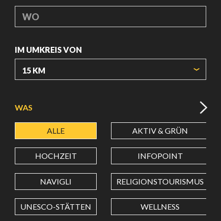
WO
IM UMKREIS VON
URSPRUNGSKOORDINATEN
WAS
ALLE
AKTIV & GRÜN
BREITENGRAD
HOCHZEIT
INFOPOINT
LÄNGENGRAD
NAVIGLI
RELIGIONSTOURISMUS
UNESCO-STÄTTEN
WELLNESS
Wert in Dezimalgrad. Punkt (.) als Dezimalzeichen