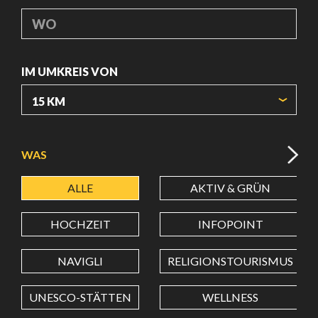
WO
IM UMKREIS VON
URSPRUNGSKOORDINATEN
WAS
ALLE
AKTIV & GRÜN
BREITENGRAD
HOCHZEIT
INFOPOINT
LÄNGENGRAD
NAVIGLI
RELIGIONSTOURISMUS
UNESCO-STÄTTEN
WELLNESS
Wert in Dezimalgrad. Punkt (.) als Dezimalzeichen