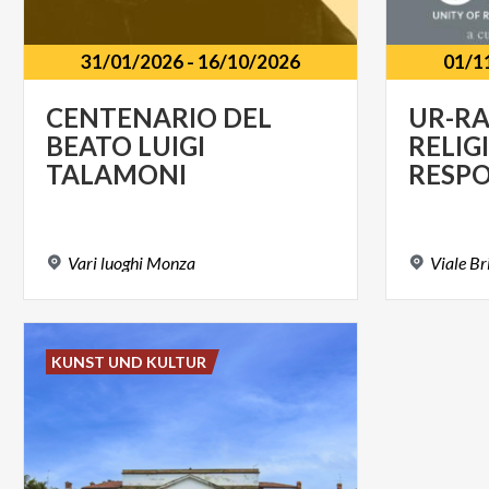
31/01/2026
-
16/10/2026
01/1
CENTENARIO DEL
UR-RA
BEATO LUIGI
RELIG
TALAMONI
Vari
luoghi
Monza
Viale
Br
KUNST UND KULTUR