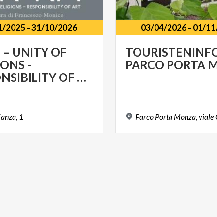
1/2025
-
31/10/2026
03/04/2026
-
01/11
 – UNITY OF
TOURISTENINF
IONS -
PARCO
PORTA
M
RESPONSIBILITY OF ART
ianza,
1
Parco
Porta
Monza,
viale