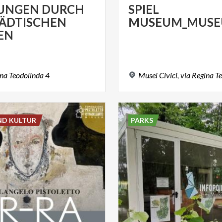
UNGEN DURCH
SPIEL
TÄDTISCHEN
MUSEUM_MUSE
EN
ina
Teodolinda
4
Musei
Civici,
via
Regina
Te
ND KULTUR
PARKS