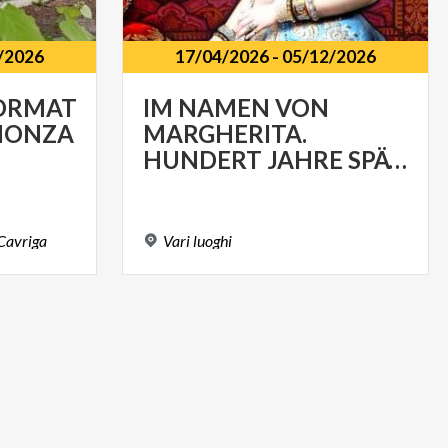
/2026
17/04/2026
-
05/12/2026
ORMATIONSPUNKT
IM NAMEN VON
ONZA
MARGHERITA.
HUNDERT JAHRE SPÄTER (1926-2026)
Cavriga
Vari
luoghi