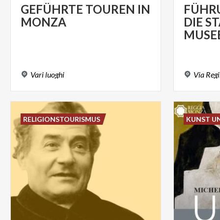
GEFÜHRTE
TOUREN
IN
FÜHR
MONZA
DIE S
MUSE
Vari
luoghi
Via
Reg
RELIGIONSTOURISMUS
KUNST U