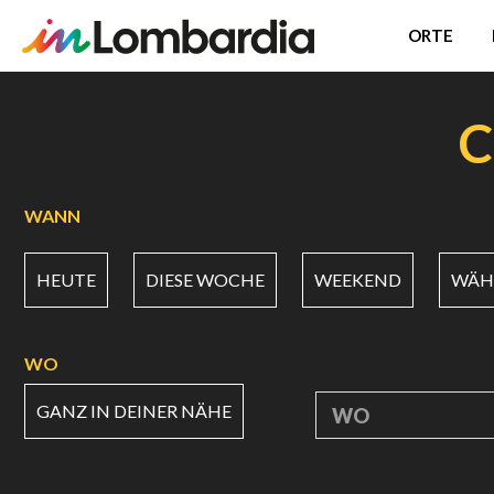
ORTE
Direkt
zum
C
Inhalt
WANN
HEUTE
DIESE WOCHE
WEEKEND
WÄHL
WO
GANZ IN DEINER NÄHE
WO