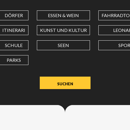
DÖRFER
ESSEN & WEIN
FAHRRADTO
BREITENGRAD
ITINERARI
KUNST UND KULTUR
LEONA
LÄNGENGRAD
SCHULE
SEEN
SPO
PARKS
Wert
in
Dezimalgrad.
Punkt
(.)
als
Dezimalzeichen
verwenden.