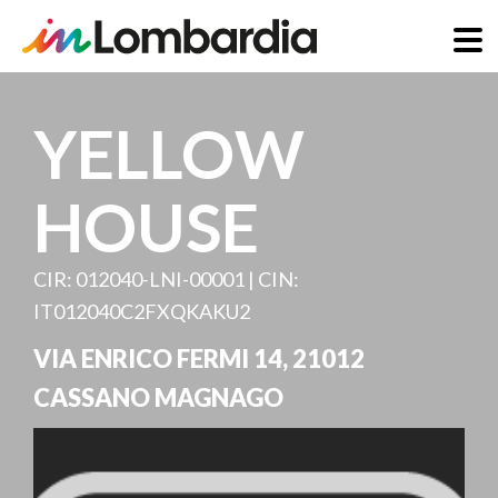
Direkt
zum
YELLOW
Inhalt
HOUSE
CIR: 012040-LNI-00001 | CIN:
IT012040C2FXQKAKU2
VIA ENRICO FERMI 14
,
21012
CASSANO MAGNAGO