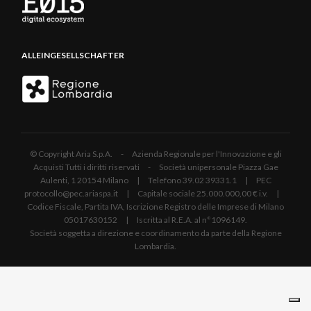
ALLEINGESELLSCHAFTER
© Copyright Aria S.p.A. - Azienda Regionale per l'Innovazione e gli
Acquisti Tutti i diritti riservati - Società unipersonale Piazza Gae
Aulenti, 1 20154 Milano | Telefono 39.02 39331.1 | PEC
protocollo@pec.ariaspa.it | Capitale sociale 25.000.000,00 € i.v. |
Codice Fiscale, Partita IVA, Iscrizione Registro delle Imprese di Milano
05017630152 | Iscritta al R.E.A. al n°1096149.
Società soggetta a direzione e coordinamento da parte della Regione
Lombardia.