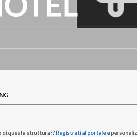
HOTEL
UNG
o di questa struttura??
Registrati al portale
e personaliz