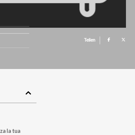
Teilen
za la tua