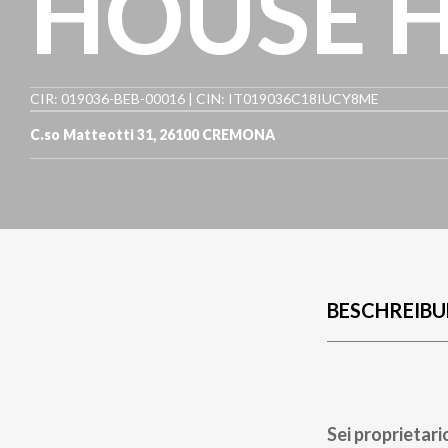
HOUSE 
CIR: 019036-BEB-00016 | CIN: IT019036C18IUCY8ME
C.so Matteotti 31
,
26100
CREMONA
BESCHREIB
Sei proprietari