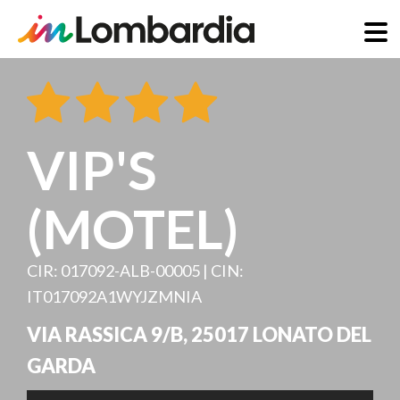
Direkt
zum
Inhalt
VIP'S
(MOTEL)
CIR: 017092-ALB-00005 | CIN:
IT017092A1WYJZMNIA
VIA RASSICA 9/B
,
25017
LONATO DEL
GARDA