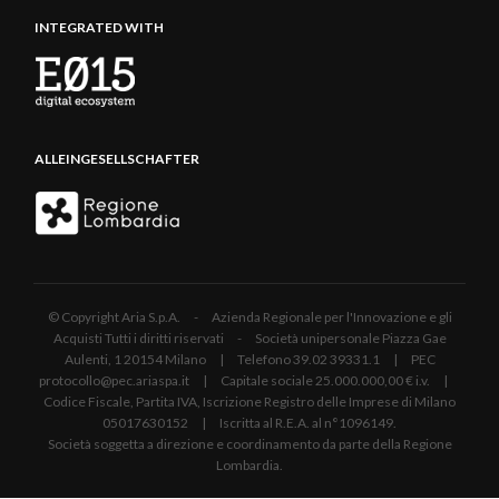
INTEGRATED WITH
ALLEINGESELLSCHAFTER
© Copyright Aria S.p.A. - Azienda Regionale per l'Innovazione e gli
Acquisti Tutti i diritti riservati - Società unipersonale Piazza Gae
Aulenti, 1 20154 Milano | Telefono 39.02 39331.1 | PEC
protocollo@pec.ariaspa.it | Capitale sociale 25.000.000,00 € i.v. |
Codice Fiscale, Partita IVA, Iscrizione Registro delle Imprese di Milano
05017630152 | Iscritta al R.E.A. al n°1096149.
Società soggetta a direzione e coordinamento da parte della Regione
Lombardia.